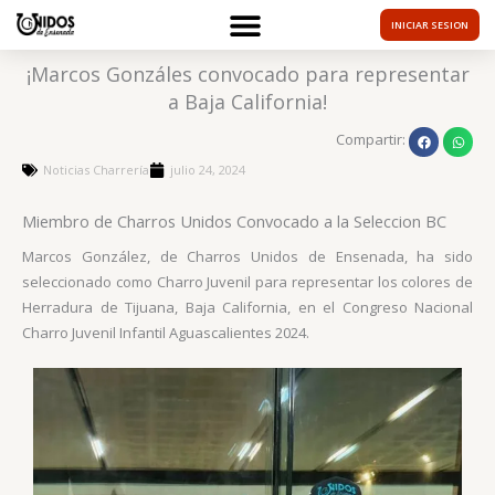
Ir
INICIAR SESION
al
contenido
¡Marcos Gonzáles convocado para representar
a Baja California!
Compartir:
Noticias Charrería
julio 24, 2024
Miembro de Charros Unidos Convocado a la Seleccion BC
Marcos González, de Charros Unidos de Ensenada, ha sido
seleccionado como Charro Juvenil para representar los colores de
Herradura de Tijuana, Baja California, en el Congreso Nacional
Charro Juvenil Infantil Aguascalientes 2024.