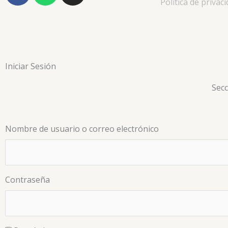
Política de privac
c
a
s
e
t
t
b
s
a
o
a
g
o
p
r
Iniciar Sesión
k
p
a
m
Secc
Nombre de usuario o correo electrónico
Contraseña