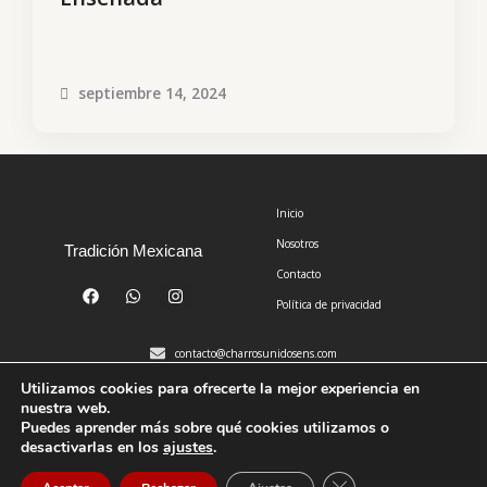
septiembre 14, 2024
Inicio
Nosotros
Tradición Mexicana
Contacto
F
W
I
a
h
n
Política de privacidad
c
a
s
e
t
t
b
s
a
contacto@charrosunidosens.com
o
a
g
o
p
r
Utilizamos cookies para ofrecerte la mejor experiencia en
k
p
a
nuestra web.
m
Puedes aprender más sobre qué cookies utilizamos o
desactivarlas en los
ajustes
.
Copyright © 2024 Charros Unidos de Ensenada
CERRAR EL BANNER